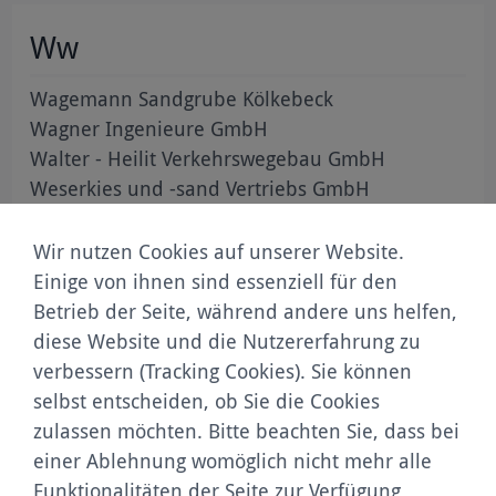
Ww
Wagemann Sandgrube Kölkebeck
Wagner Ingenieure GmbH
Walter - Heilit Verkehrswegebau GmbH
Weserkies und -sand Vertriebs GmbH
Wesling Mineralstoffe GmbH & Co. KG
Wildenauer Granit GmbH & Co KG
Wir nutzen Cookies auf unserer Website.
Wilhelm Edler Sand- und Kiesgruben GmbH &
Einige von ihnen sind essenziell für den
Co. KG
Betrieb der Seite, während andere uns helfen,
diese Website und die Nutzererfahrung zu
verbessern (Tracking Cookies). Sie können
selbst entscheiden, ob Sie die Cookies
zulassen möchten. Bitte beachten Sie, dass bei
einer Ablehnung womöglich nicht mehr alle
Funktionalitäten der Seite zur Verfügung